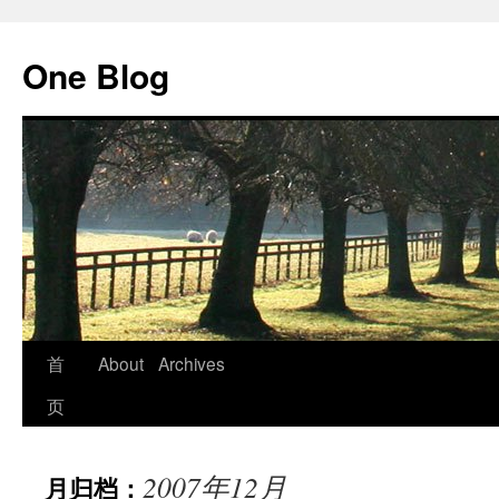
跳
至
One Blog
正
文
首
About
Archives
页
2007年12月
月归档：