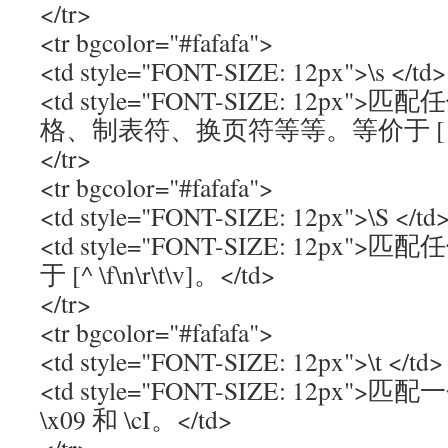
</tr>
<tr bgcolor="#fafafa">
<td style="FONT-SIZE: 12px">\s </td>
<td style="FONT-SIZE: 12p
格、制表符、换页符等等。等价于 [ \f\n\r
</tr>
<tr bgcolor="#fafafa">
<td style="FONT-SIZE: 12px">\S </td
<td style="FONT-SIZE: 12p
于 [^ \f\n\r\t\v]。</td>
</tr>
<tr bgcolor="#fafafa">
<td style="FONT-SIZE: 12px">\t </td>
<td style="FONT-SIZE: 12p
\x09 和 \cI。</td>