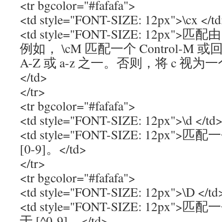
<tr bgcolor="#fafafa">
<td style="FONT-SIZE: 12px">\cx </t
<td style="FONT-SIZE: 12px
例如， \cM 匹配一个 Control-M
A-Z 或 a-z 之一。否则，将 c 视为一
</td>
</tr>
<tr bgcolor="#fafafa">
<td style="FONT-SIZE: 12px">\d </td
<td style="FONT-SIZE: 12p
[0-9]。</td>
</tr>
<tr bgcolor="#fafafa">
<td style="FONT-SIZE: 12px">\D </td
<td style="FONT-SIZE: 12p
于 [^0-9]。</td>