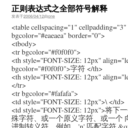
正则表达式之全部符号解释
发表于
2006/04/12
由
one
<table cellspacing="1" cellpadding="3"
bgcolor="#eaeaea" border="0">
<tbody>
<tr bgcolor="#f0f0f0">
<th style="FONT-SIZE: 12px" align="l
bgcolor="#f0f0f0">字符 </th>
<th style="FONT-SIZE: 12px" align=
</tr>
<tr bgcolor="#fafafa">
<td style="FONT-SIZE: 12px">\ </td>
<td style="FONT-SIZE: 12p
殊字符、或一个原义字符、或一个 
进制转义符。例如，'n' 匹配字符 &quot;n