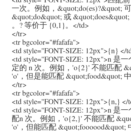
一次。例如，&quot;do(es)?&quot;
&quot;do&quot; 或 &quot;does&quot
。? 等价于 {0,1}。</td>
</tr>
<tr bgcolor="#fafafa">
<td style="FONT-SIZE: 12px">{n} </t
<td style="FONT-SIZE: 12px
定的 n 次。例如，'o{2}' 不能匹配 &qu
'o'，但是能匹配 &quot;food&quot; 
</tr>
<tr bgcolor="#fafafa">
<td style="FONT-SIZE: 12px">{n,} </
<td style="FONT-SIZE: 12px
配n 次。例如，'o{2,}' 不能匹配 &quot
'o'，但能匹配 &quot;foooood&quot;