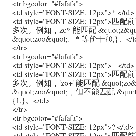
<tr bgcolor="#fafafa">
<td style="FONT-SIZE: 12px">* </td>
<td style="FONT-SIZE: 12p
多次。例如，zo* 能匹配 &quot;z&qu
&quot;zoo&quot;。* 等价于{0,}。</t
</tr>
<tr bgcolor="#fafafa">
<td style="FONT-SIZE: 12px">+ </td>
<td style="FONT-SIZE: 12p
多次。例如，'zo+' 能匹配 &quot;zo&
&quot;zoo&quot;，但不能匹配 &quo
{1,}。</td>
</tr>
<tr bgcolor="#fafafa">
<td style="FONT-SIZE: 12px">? </td>
<td style="FONT-SIZE: 12p