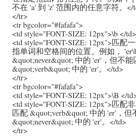
不在 'a' 到 'z' 范围内的任意字符。</t
</tr>
<tr bgcolor="#fafafa">
<td style="FONT-SIZE: 12px">\b </td
<td style="FONT-SIZE: 12p
指单词和空格间的位置。例如， 'er\b
&quot;never&quot; 中的 'er'，但不
&quot;verb&quot; 中的 'er'。</td>
</tr>
<tr bgcolor="#fafafa">
<td style="FONT-SIZE: 12px">\B </td
<td style="FONT-SIZE: 12px">
匹配 &quot;verb&quot; 中的 'er
&quot;never&quot; 中的 'er'。</td>
</tr>