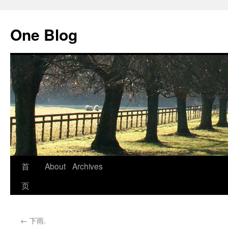
跳
至
One Blog
正
文
首
About
Archives
页
←
下雨.