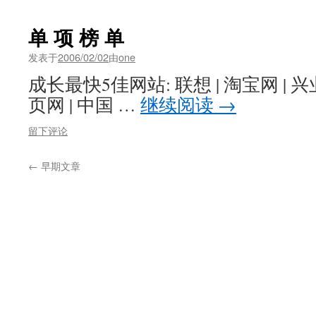
单 项 榜 单
发表于
2006/02/02
由
one
成长最快5佳网站: 联想 | 淘宝网 | 
页网 | 中国 …
继续阅读
→
留下评论
←
早期文章