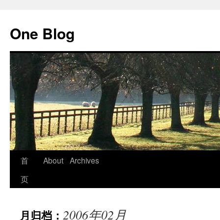
跳
至
One Blog
正
文
首
About
Archives
页
2006年02月
月归档：