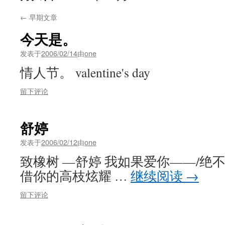
←
早期文章
今天是。
发表于
2006/02/14
由
one
情人节。 valentine's day
留下评论
舒婷
发表于
2006/02/12
由
one
致橡树 —舒婷 我如果爱你——/绝
借你的高枝炫耀 …
继续阅读
→
留下评论