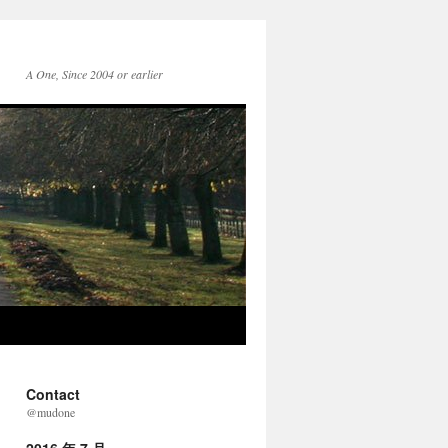
A One, Since 2004 or earlier
Contact
@mudone