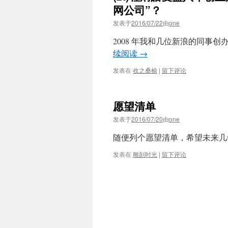
网公司”？
发表于
2016/07/22
由
one
2008 年我和几位新浪的同事
续阅读
→
发表在
收之桑榆
|
留下评论
愿望清单
发表于
2016/07/20
由
one
随便列个愿望清单，希望未来几年内能陆
发表在
雕刻时光
|
留下评论