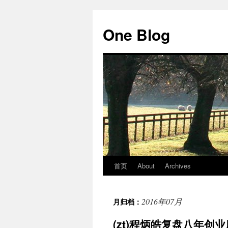
跳
至
One Blog
正
文
首页
About
Archives
2016年07月
月归档：
(zt)程炳皓复盘八年