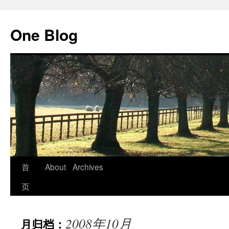
跳
至
One Blog
正
文
首
About
Archives
页
2008年10月
月归档：