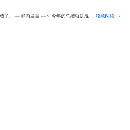
 == 群内发言 == v: 今年的总结就是混 …
继续阅读
→