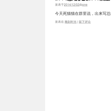
发表于
2014/12/02
由
one
今天死猫猫在群里说，出来写总结了。
发表在
雕刻时光
|
留下评论