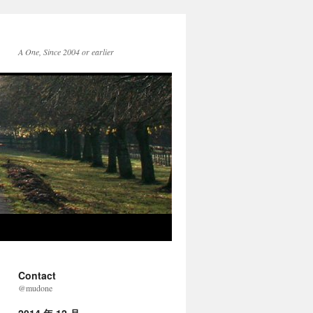
A One, Since 2004 or earlier
Contact
@mudone