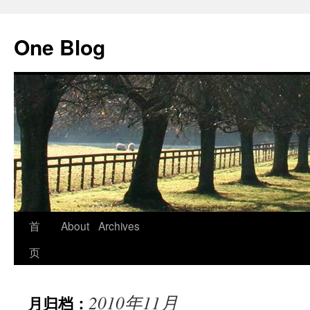
跳
至
One Blog
正
文
首
About
Archives
页
2010年11月
月归档：