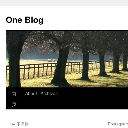
跳
至
One Blog
正
文
首
About
Archives
页
←
不浮躁
Foursq