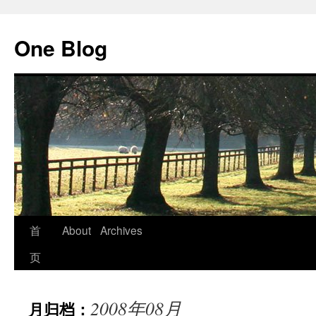
跳
至
One Blog
正
文
首
About
Archives
页
2008年08月
月归档：