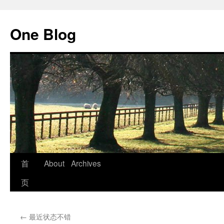
跳
至
One Blog
正
文
首
About
Archives
页
←
最近状态不错