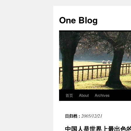
跳
至
One Blog
正
文
首页
About
Archives
2005/12/21
日归档：
中国人是世界上最出色的