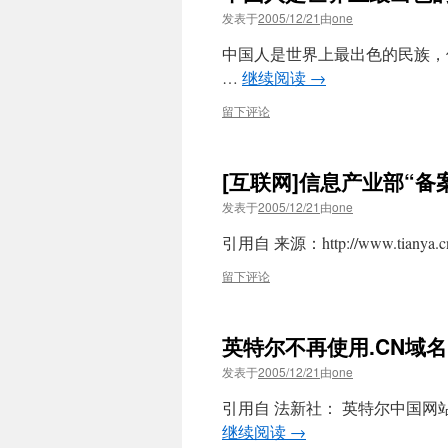
发表于
2005/12/21
由
one
中国人是世界上最出色的民族，
…
继续阅读
→
留下评论
[互联网]信息产业部“
发表于
2005/12/21
由
one
引用自 来源：http://www.tianya.cn
留下评论
英特尔不再使用.CN域名
发表于
2005/12/21
由
one
引用自 法新社： 英特尔中国
继续阅读
→