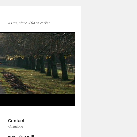
A One, Since 2004 or earlier
Contact
@mudone