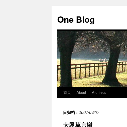
跳
至
One Blog
正
文
首页
About
Archives
2007/09/07
日归档：
大恩莫言谢