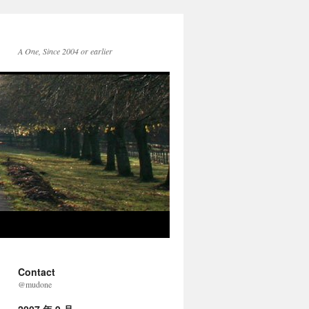
A One, Since 2004 or earlier
Contact
@mudone