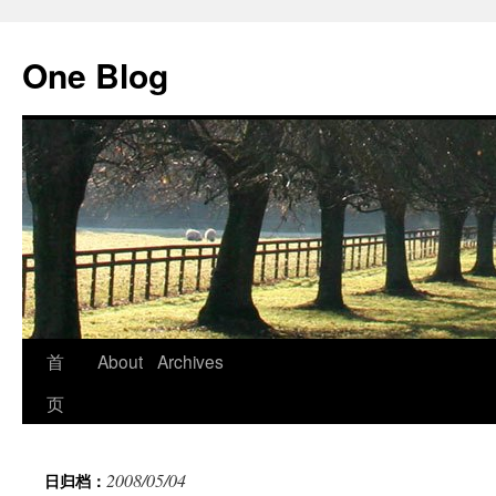
跳
至
One Blog
正
文
首
About
Archives
页
2008/05/04
日归档：