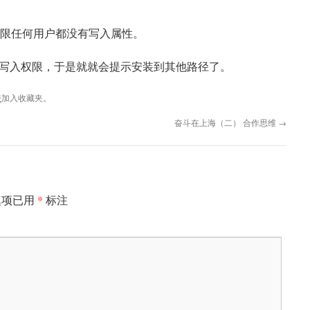
gle 设置权限任何用户都没有写入属性。
写入权限，于是就就会提示安装到其他路径了。
接
加入收藏夹。
奋斗在上海（二） 合作思维
→
*
填项已用
标注