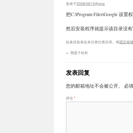
发表于
2008/09/15
由
one
把C:\Program Files\Goo
然后安装程序就提示该目录没有
此条目发表在未分类分类目录。将
固定链
←
我是个站长
发表回复
您的邮箱地址不会被公开。
必
评论
*