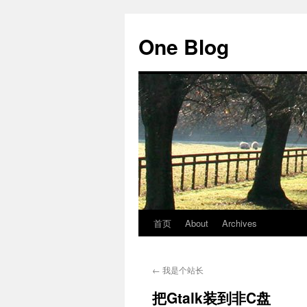
跳
至
One Blog
正
文
首页
About
Archives
←
我是个站长
把Gtalk装到非C盘