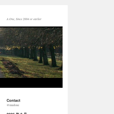
A One, Since 2004 or earlier
Contact
@mudone