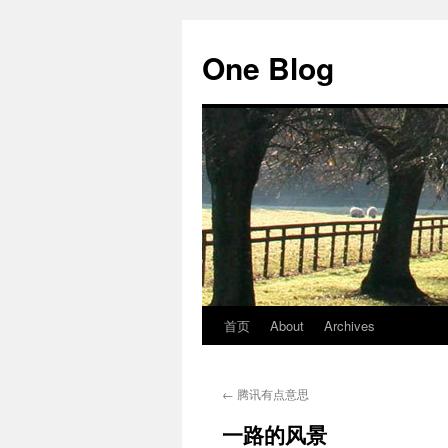
跳
至
One Blog
正
文
首页
About
Archives
←
腾讯有点意思
一路的风景