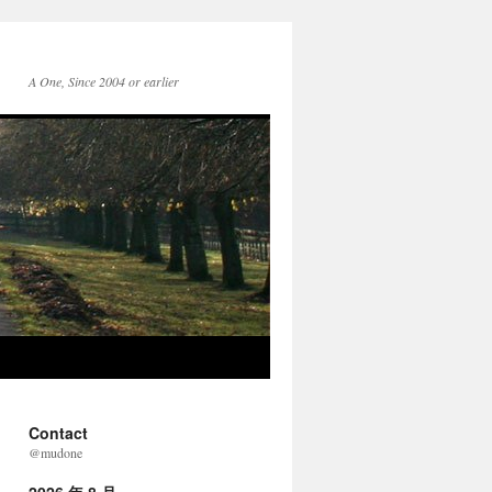
A One, Since 2004 or earlier
Contact
@mudone