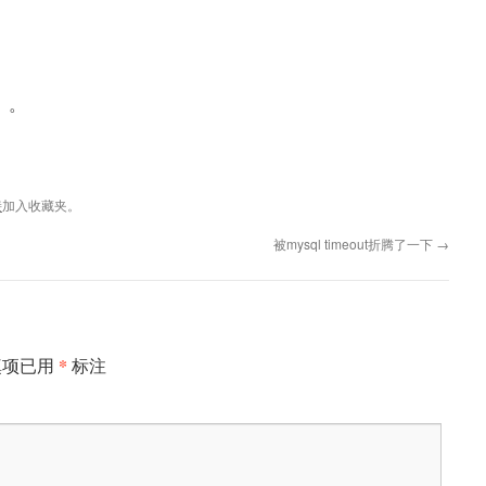
。。
接
加入收藏夹。
被mysql timeout折腾了一下
→
*
填项已用
标注