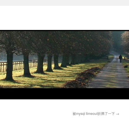
被mysql timeout折腾了一下
→