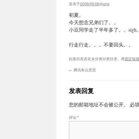
发表于
2009/05/06
由
one
初夏。
今天想念兄弟们了。。
小豆同学走了半年多了。。sigh
行走行走。。。不要回头。。
此条目发表在未分类分类目录。将
固定链
←
腾讯有点意思
发表回复
您的邮箱地址不会被公开。
必
评论
*