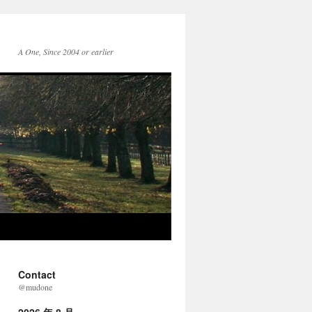
A One, Since 2004 or earlier
Contact
@mudone