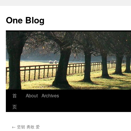
跳
至
One Blog
正
文
首
About
Archives
页
←
坚韧 勇敢 爱