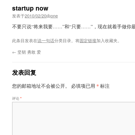
startup now
发表于
2010/02/20
由
one
不要只说“将来我要……”和“只要……”，现在就着手做你
此条目发表在
说一句话
分类目录。将
固定链接
加入收藏夹。
←
坚韧 勇敢 爱
发表回复
*
您的邮箱地址不会被公开。
必填项已用
标注
评论
*