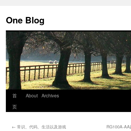
跳
至
One Blog
正
文
首
About
Archives
页
←
常识、代码、生活以及游戏
RG100A-A