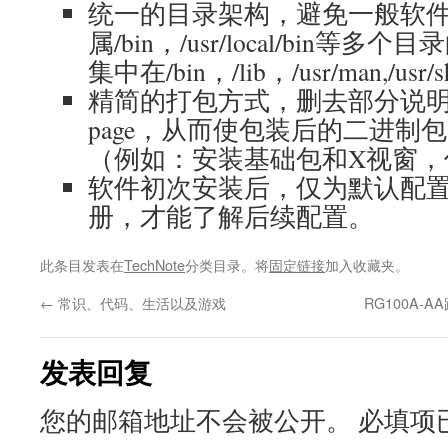
统一的目录架构，避免一般软
属/bin，/usr/local/bin
集中在/bin，/lib，/usr/man,/usr/
精简的打包方式，删去部分说明
page，从而使包装后的二进制包
（例如：安装基础包和X视窗，仅
软件初次安装后，仅为默认配
册，才能了解后续配置。
此条目发表在
TechNote
分类目录。将
固定链接
加入收藏夹。
←
常识、代码、生活以及游戏
RG100A-A
发表回复
您的邮箱地址不会被公开。
必填项