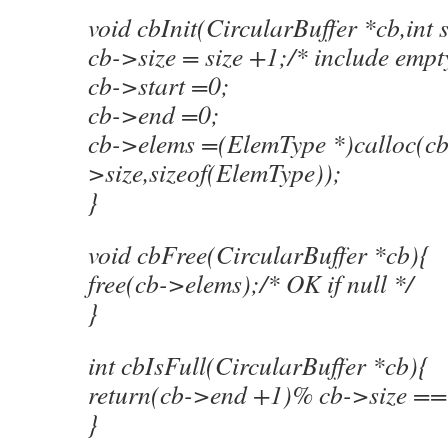
void cbInit(CircularBuffer *cb,int s
cb->size = size +1;/* include empt
cb->start =0;
cb->end =0;
cb->elems =(ElemType *)calloc(cb
>size,sizeof(ElemType));
}
void cbFree(CircularBuffer *cb){
free(cb->elems);/* OK if null */
}
int cbIsFull(CircularBuffer *cb){
return(cb->end +1)% cb->size == 
}