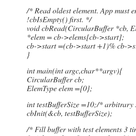
/* Read oldest element. App must e
!cbIsEmpty() first. */
void cbRead(CircularBuffer *cb, 
*elem = cb->elems[cb->start];
cb->start =(cb->start +1)% cb->s
}
int main(int argc,char**argv){
CircularBuffer cb;
ElemType elem ={0};
int testBufferSize =10;/* arbitrary 
cbInit(&cb, testBufferSize);
/* Fill buffer with test elements 3 t