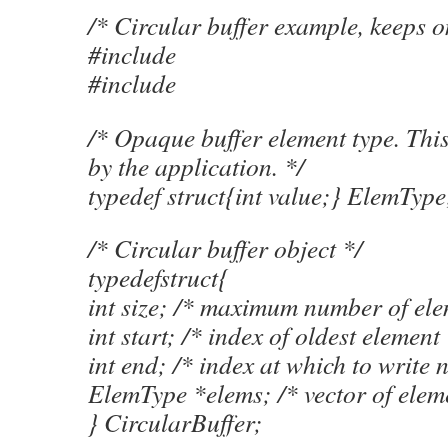
/* Circular buffer example, keeps o
#include
#include
/* Opaque buffer element type. Thi
by the application. */
typedef struct{int value;} ElemType
/* Circular buffer object */
typedefstruct{
int size; /* maximum number of ele
int start; /* index of oldest element 
int end; /* index at which to write 
ElemType *elems; /* vector of elem
} CircularBuffer;