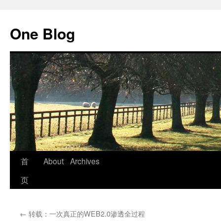
跳
至
One Blog
正
文
首
About
Archives
页
←
转载：一次真正的WEB2.0渗透全过程