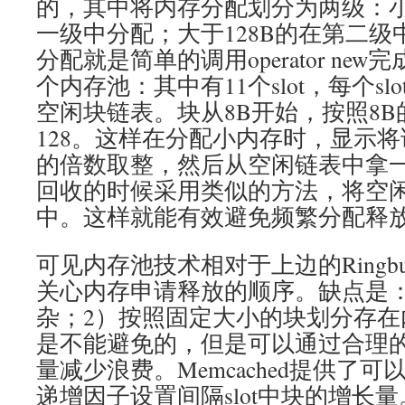
的，其中将内存分配划分为两级：小
一级中分配；大于128B的在第二
分配就是简单的调用operator ne
个内存池：其中有11个slot，每个s
空闲块链表。块从8B开始，按照8
128。这样在分配小内存时，显示将
的倍数取整，然后从空闲链表中拿
回收的时候采用类似的方法，将空
中。这样就能有效避免频繁分配释
可见内存池技术相对于上边的Ringbu
关心内存申请释放的顺序。缺点是：
杂；2）按照固定大小的块划分存在
是不能避免的，但是可以通过合理
量减少浪费。Memcached提供了
递增因子设置间隔slot中块的增长