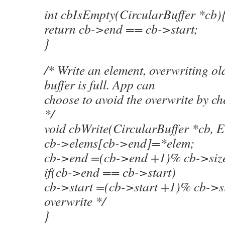
int cbIsEmpty(CircularBuffer *cb)
return cb->end == cb->start;
}
/* Write an element, overwriting old
buffer is full. App can
choose to avoid the overwrite by ch
*/
void cbWrite(CircularBuffer *cb, 
cb->elems[cb->end]=*elem;
cb->end =(cb->end +1)% cb->siz
if(cb->end == cb->start)
cb->start =(cb->start +1)% cb->siz
overwrite */
}