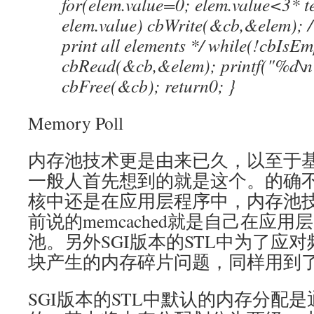
for(elem.value=0; elem.value<3* t
elem.value) cbWrite(&cb,&elem); 
print all elements */ while(!cbIsE
cbRead(&cb,&elem); printf("%d\n",
cbFree(&cb); return0; }
Memory Poll
内存池技术更是由来已久，以至于
一般人首先想到的就是这个。的确
核中还是在应用层程序中，内存池
前说的memcached就是自己在应
池。另外SGI版本的STL中为了应
块产生的内存碎片问题，同样用到
SGI版本的STL中默认的内存分配是通过s