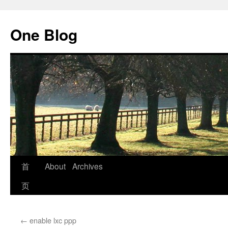
跳
至
One Blog
正
文
首
About
Archives
页
←
enable lxc ppp