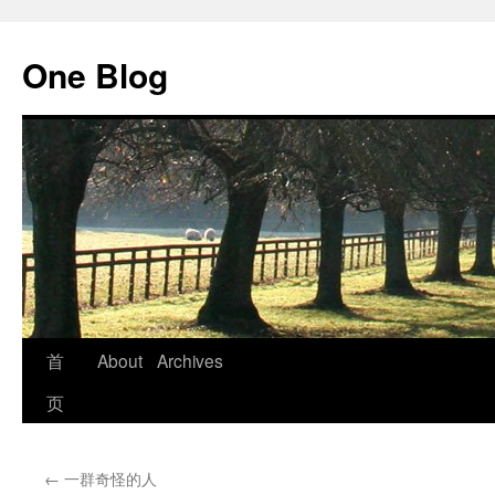
跳
至
One Blog
正
文
首
About
Archives
页
←
一群奇怪的人