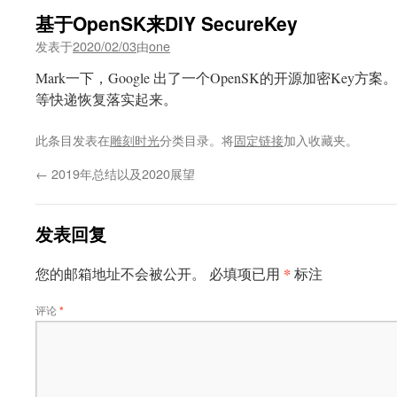
基于OpenSK来DIY SecureKey
发表于
2020/02/03
由
one
Mark一下，Google 出了一个OpenSK的开源加密Key方案。
等快递恢复落实起来。
此条目发表在
雕刻时光
分类目录。将
固定链接
加入收藏夹。
←
2019年总结以及2020展望
发表回复
*
您的邮箱地址不会被公开。
必填项已用
标注
评论
*