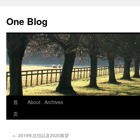
跳
至
One Blog
正
文
首
About
Archives
页
←
2019年总结以及2020展望