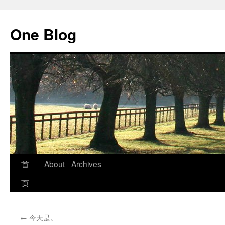
跳
至
One Blog
正
文
首
About
Archives
页
←
今天是。