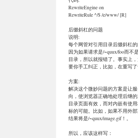
RewriteEngine on
RewriteRule ^/$ /e/www/ [R]
后缀斜杠的问题
说明:
每个网管对引用目录后缀斜杠的
因为如果请求是/~quux/foo而不
目录，所以就报错了。事实上，
要你手工纠正，比如，在重写了许
方案:
解决这个微妙问题的方案是让服
向，使浏览器正确地处理后继的
目录页面有效，而对内嵌有使用
标的可能。比如，如果不用外部重定向，/~
结果将是/~quux/image.gif！。
所以，应该这样写：