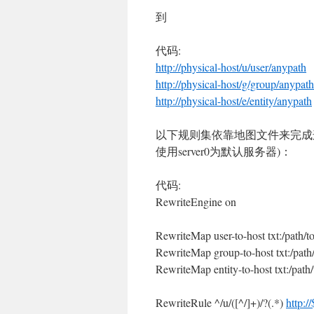
到
代码:
http://physical-host/u/user/anypath
http://physical-host/g/group/anypath
http://physical-host/e/entity/anypath
以下规则集依靠地图文件来完成
使用server0为默认服务器)：
代码:
RewriteEngine on
RewriteMap user-to-host txt:/path/t
RewriteMap group-to-host txt:/path
RewriteMap entity-to-host txt:/path/
RewriteRule ^/u/([^/]+)/?(.*)
http:/