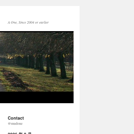
A One, Since 2004 or earlier
Contact
@mudone