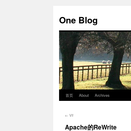
跳
至
One Blog
正
文
首页
About
Archives
←
VI!
Apache的ReWrite