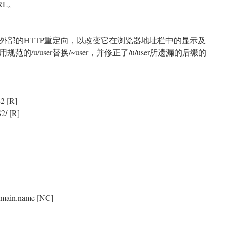
RL。
个外部的HTTP重定向，以改变它在浏览器地址栏中的显示及
/u/user替换/~user，并修正了/u/user所遗漏的后缀的
$2 [R]
$2/ [R]
domain.name [NC]