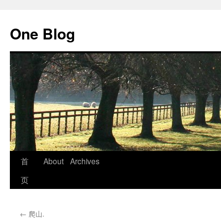
跳
至
One Blog
正
文
首
About
Archives
页
←
爬山.