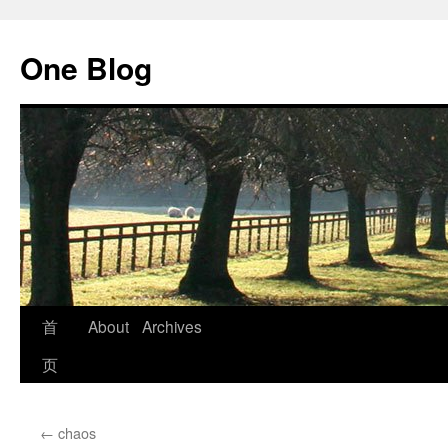
跳
至
One Blog
正
文
首
About
Archives
页
←
chaos