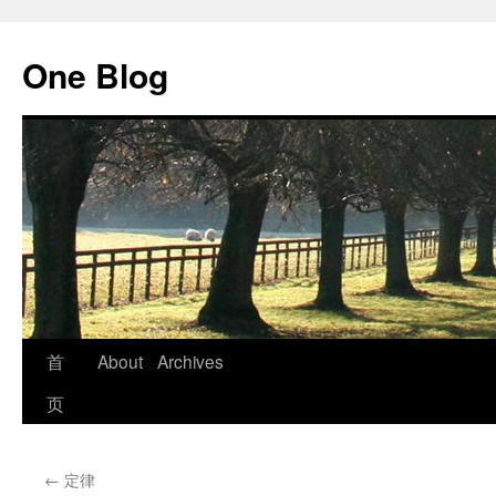
跳
至
One Blog
正
文
首
About
Archives
页
←
定律