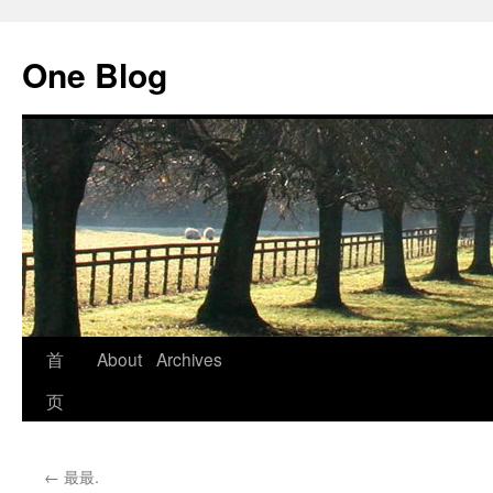
跳
至
One Blog
正
文
首
About
Archives
页
←
最最.