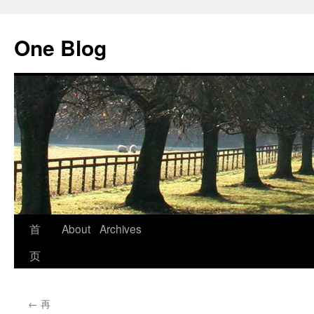
跳
至
One Blog
正
文
首
About
Archives
页
←
再