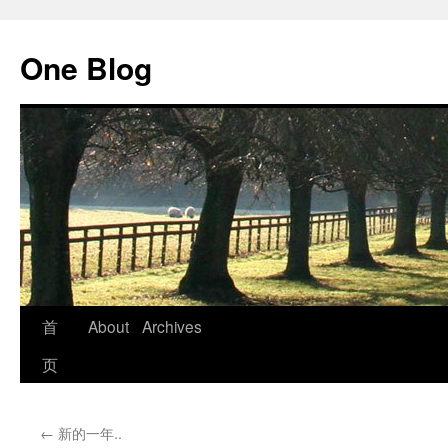
跳
至
One Blog
正
文
首
About
Archives
页
←
新的一年..