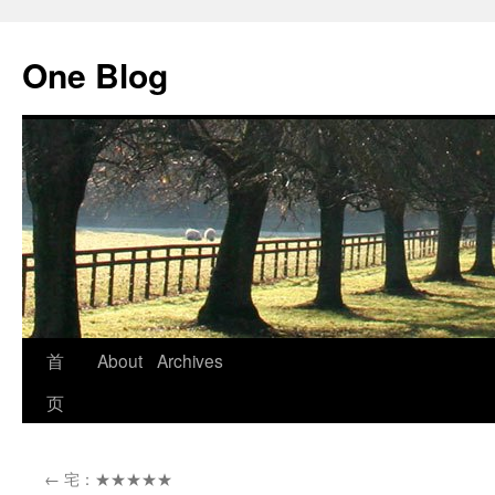
跳
至
One Blog
正
文
首
About
Archives
页
←
宅：★★★★★