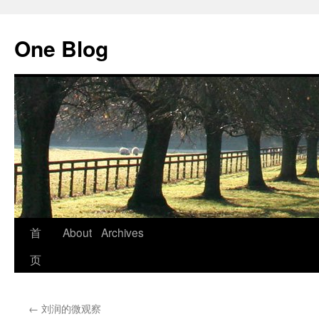
跳
至
One Blog
正
文
首
About
Archives
页
←
刘润的微观察