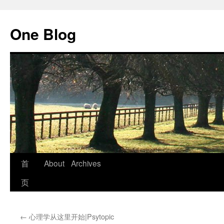
跳
至
One Blog
正
文
首
About
Archives
页
←
心理学从这里开始|Psytopic