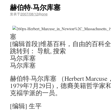
赫伯特·马尔库塞
发表于
2007/08/12
由
one
塞
[编辑首段]维基百科，自由的百科
跳转到： 导航, 搜索
马尔库塞
马尔库塞
赫伯特·马尔库塞 （Herbert Marcus
1979年7月29日)，德裔美籍哲学
克褔学派的一员。
[编辑] 生平