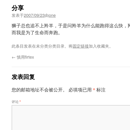
分享
发表于
2007/09/23
由
one
狮子总也追不上羚羊，于是问羚羊为什么能跑得这么快，
而我是为了生命而奔跑。
此条目发表在未分类分类目录。将
固定链接
加入收藏夹。
←
慎用firtex
发表回复
*
您的邮箱地址不会被公开。
必填项已用
标注
评论
*