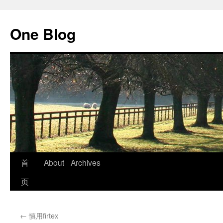
跳
至
One Blog
正
文
首
About
Archives
页
←
慎用firtex