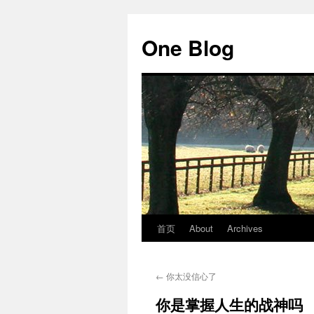
跳
至
One Blog
正
文
首页
About
Archives
←
你太没信心了
你是掌握人生的战神吗