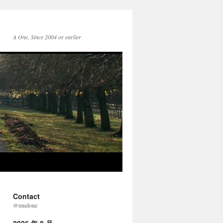
A One, Since 2004 or earlier
Contact
@mudone