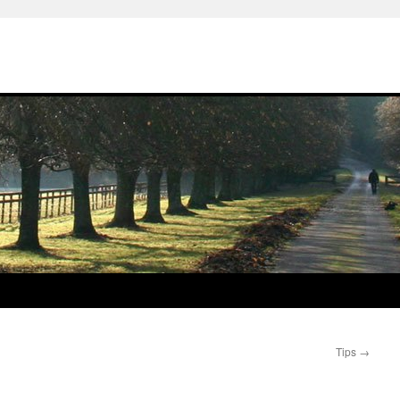
Tips
→