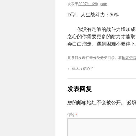
发表于
2007/11/29
由
one
D型、人生战斗力：50%
你没有足够的战斗力增加成功
之心的你需要更多的耐力才能取
会白白溜走。遇到困难不要停下
此条目发表在未分类分类目录。将
固定链
←
你太没信心了
发表回复
您的邮箱地址不会被公开。
必
评论
*