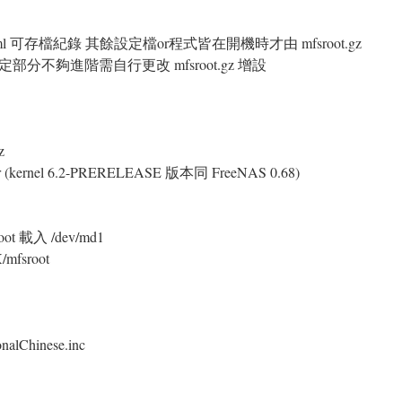
ig.xml 可存檔紀錄 其餘設定檔or程式皆在開機時才由 mfsroot.gz
設定部分不夠進階需自行更改 mfsroot.gz 增設
z
er (kernel 6.2-PRERELEASE 版本同 FreeNAS 0.68)
t 載入 /dev/md1
X/mfsroot
Chinese.inc