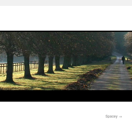
Spacey
→