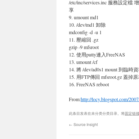
/etc/inc/services.inc 服務
享
9. umount md1
10. /dev/md1 卸除
mdconfig -d -u 1
11. 壓縮回 .gz
gzip -9 mfsroot
12. 使用putty連入FreeNAS
13. umount /cf
14. 將 /dev/ad0s1 mount 到臨
15. 用FTP傳回 mfsroot.gz 蓋
16. FreeNAS reboot
From:
http://locy.blogspot.com/2007
此条目发表在未分类分类目录。将
固定链
←
Source Insight