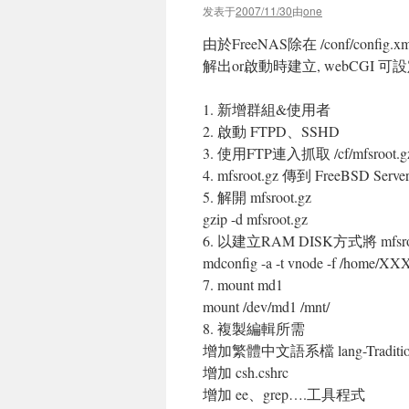
发表于
2007/11/30
由
one
由於FreeNAS除在 /conf/conf
解出or啟動時建立, webCGI 可
1. 新增群組&使用者
2. 啟動 FTPD、SSHD
3. 使用FTP連入抓取 /cf/mfsroot.g
4. mfsroot.gz 傳到 FreeBSD Serv
5. 解開 mfsroot.gz
gzip -d mfsroot.gz
6. 以建立RAM DISK方式將 mfsroo
mdconfig -a -t vnode -f /home/XX
7. mount md1
mount /dev/md1 /mnt/
8. 複製編輯所需
增加繁體中文語系檔 lang-Traditional
增加 csh.cshrc
增加 ee、grep….工具程式