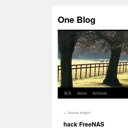
跳
至
One Blog
正
文
首页
About
Archives
←
Source Insight
hack FreeNAS