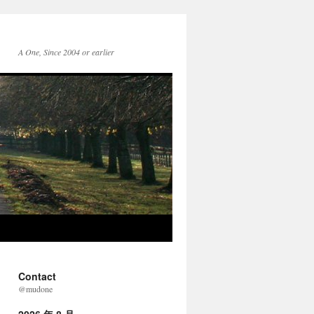
A One, Since 2004 or earlier
Contact
@mudone