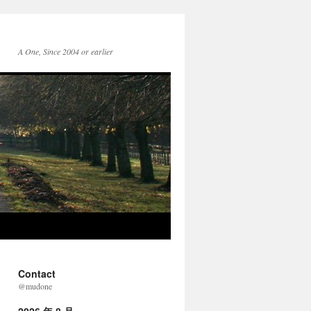
A One, Since 2004 or earlier
Contact
@mudone