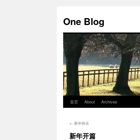
跳
至
One Blog
正
文
首页
About
Archives
←
新年快乐
新年开篇