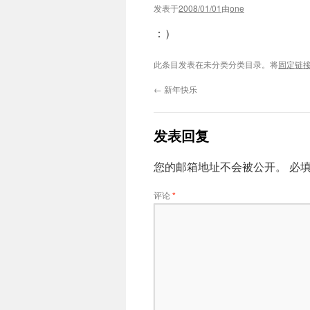
发表于
2008/01/01
由
one
：）
此条目发表在未分类分类目录。将
固定链
←
新年快乐
发表回复
您的邮箱地址不会被公开。
必
评论
*