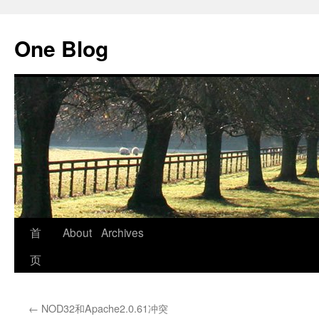
跳
至
One Blog
正
文
首
About
Archives
页
←
NOD32和Apache2.0.61冲突