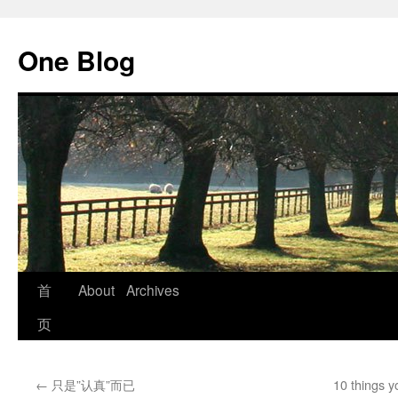
跳
至
One Blog
正
文
首
About
Archives
页
←
只是”认真”而已
10 things y